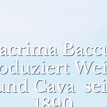
acrima Bacc
oduziert We
und Cava sei
1890