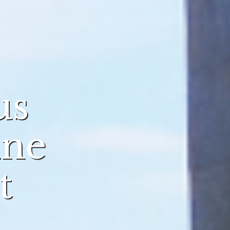
us
ine
t