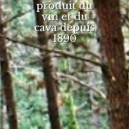
produit du
vin et du
cava depuis
1890