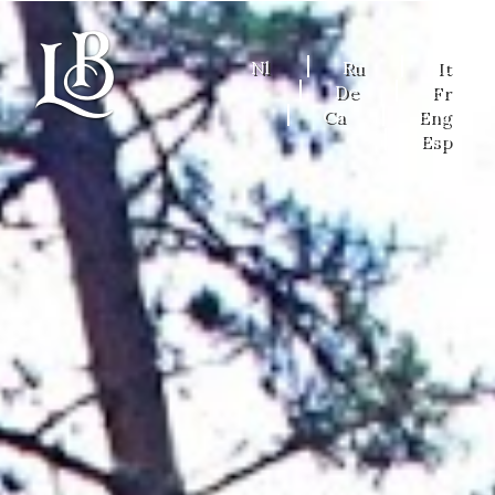
Nl
Ru
It
De
Fr
Ca
Eng
Esp