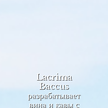
Lacrima
Baccus
разрабатывает
вина и кавы с