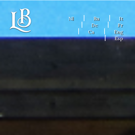
Nl
Ru
It
De
Fr
Ca
Eng
Esp