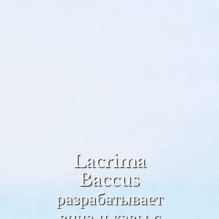
Lacrima
Baccus
разрабатывает
вина и кавы с