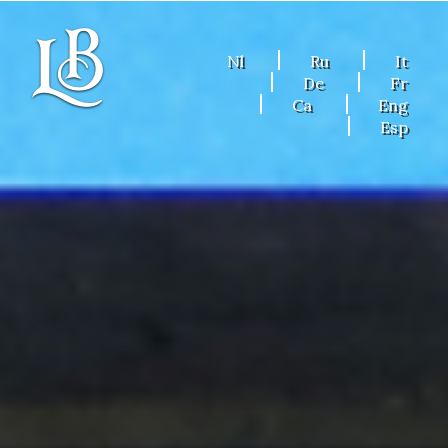
Nl
Ru
It
De
Fr
Ca
Eng
Esp