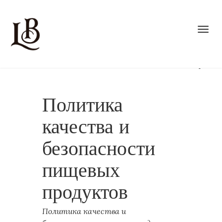
Nl
Ru
It
Togg
De
Fr
Ca
Eng
Esp
Политика
качества и
безопасности
пищевых
продуктов
Политика качества и