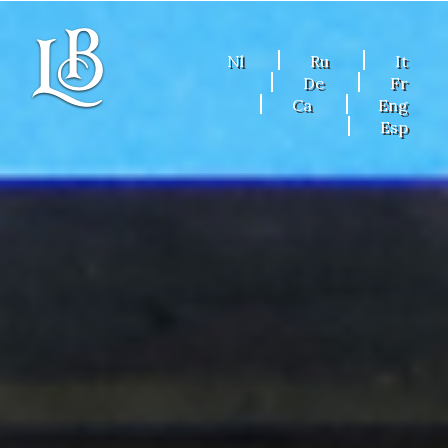
Nl
Ru
It
De
Fr
Ca
Eng
Esp