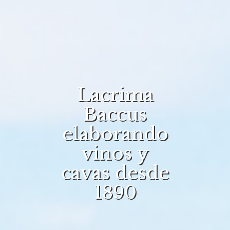
Lacrima
Baccus
elaborando
vinos y
cavas desde
1890