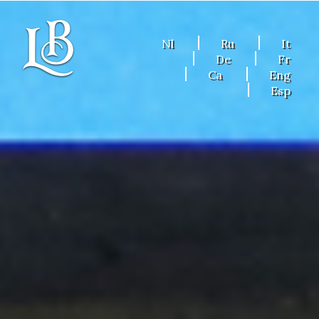
Nl
Ru
It
De
Fr
Ca
Eng
Esp