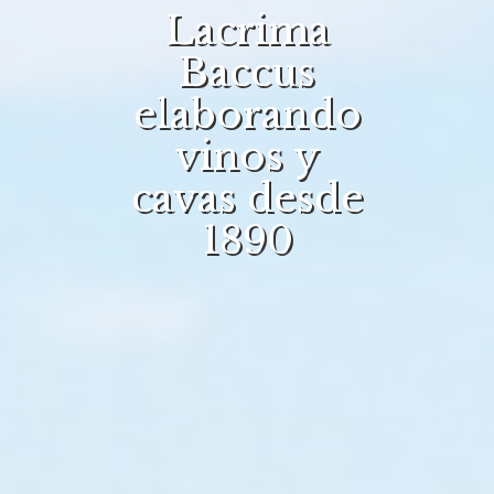
Lacrima
Baccus
elaborando
vinos y
cavas desde
1890