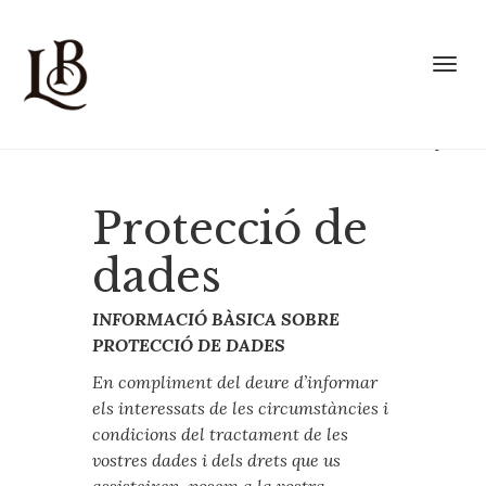
Nl
Ru
It
Togg
De
Fr
Ca
Eng
Esp
Protecció de
dades
INFORMACIÓ BÀSICA SOBRE
PROTECCIÓ DE DADES
En compliment del deure d’informar
els interessats de les circumstàncies i
condicions del tractament de les
vostres dades i dels drets que us