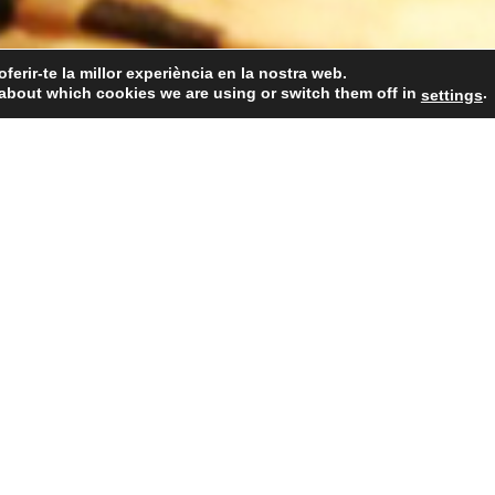
oferir-te la millor experiència en la nostra web.
about which cookies we are using or switch them off in
.
settings
El nostre equip
Vins
Caves
Botiga
Pre
Sliders