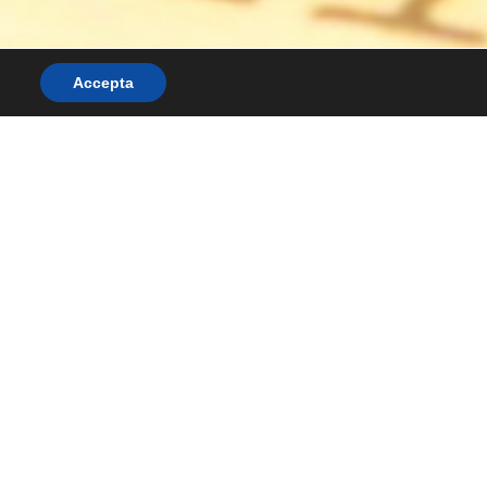
Accepta
mis i reconeixements
Notícies/blog
Contacte