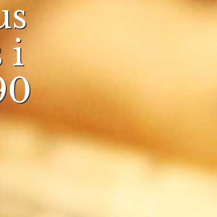
us
 i
890