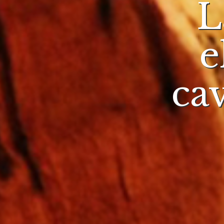
L
e
ca