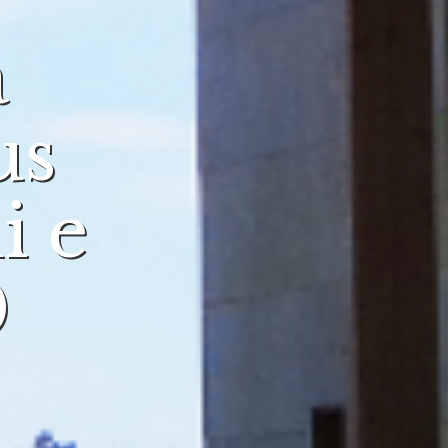
a
us
i e
0