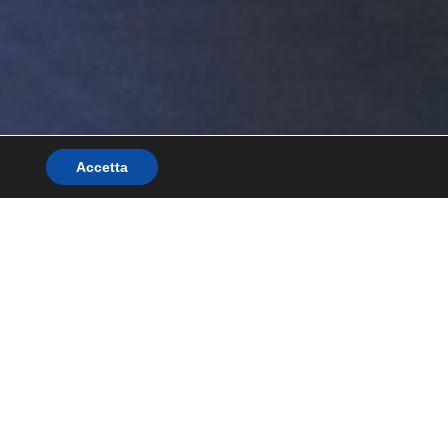
.
Accetta
remi e Riconoscimenti
Notizie/blog
Contatto
Search