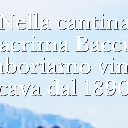
Nella cantin
acrima Bacc
aboriamo vin
cava dal 189