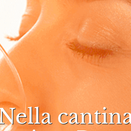
Nella cantin