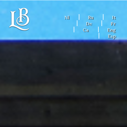
Nl
Ru
It
De
Fr
Ca
Eng
Esp