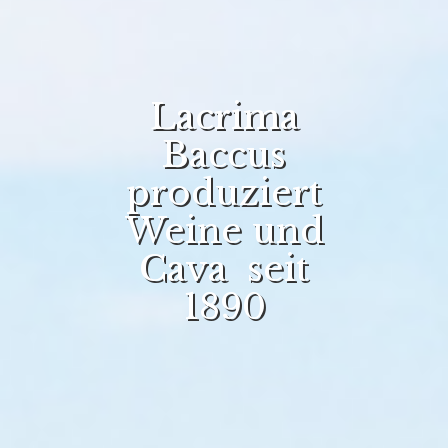
Lacrima
Baccus
produziert
Weine und
Cava seit
1890