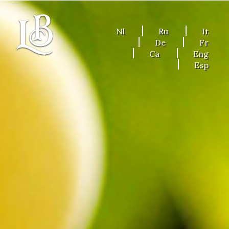
Nl
Ru
It
De
Fr
Ca
Eng
Esp