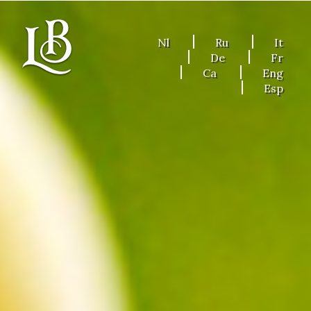
Nl
Ru
It
De
Fr
Ca
Eng
Esp