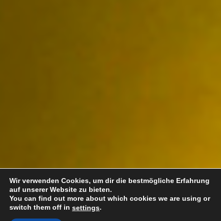
Wir verwenden Cookies, um dir die bestmögliche Erfahrung
auf unserer Website zu bieten.
You can find out more about which cookies we are using or
switch them off in
.
settings