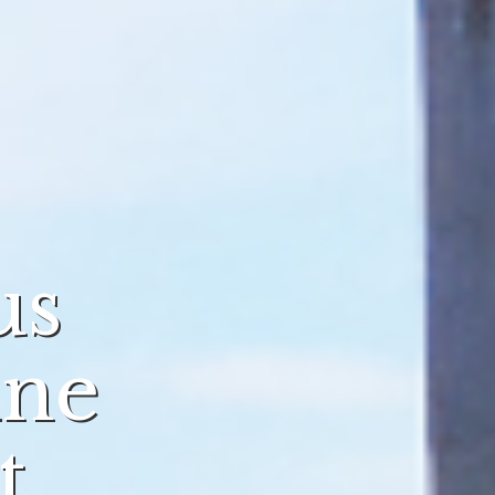
us
ine
t