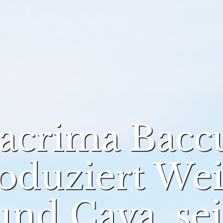
acrima Bacc
oduziert We
und Cava sei