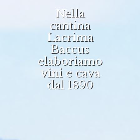
Nella
cantina
Lacrima
Baccus
elaboriamo
vini e cava
dal 1890