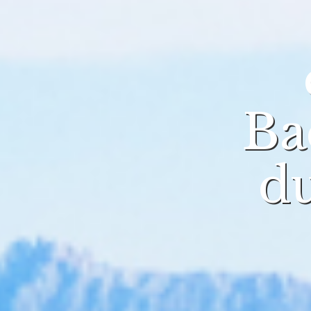
Ba
du