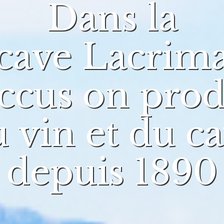
Dans la
cave Lacrim
ccus on prod
 vin et du c
depuis 1890