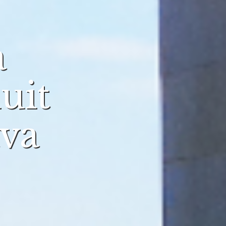
a
uit
ava