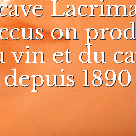
cave Lacrim
ccus on prod
 vin et du c
depuis 1890