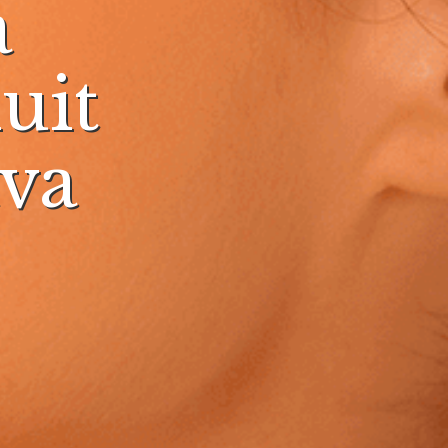
a
uit
ava