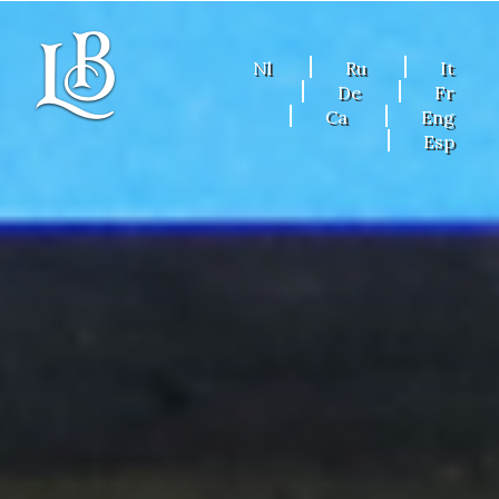
Nl
Ru
It
De
Fr
Ca
Eng
Esp