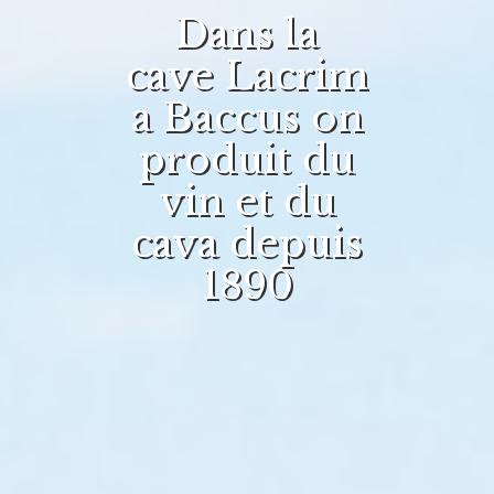
Dans la
cave Lacrim
a Baccus on
produit du
vin et du
cava depuis
1890