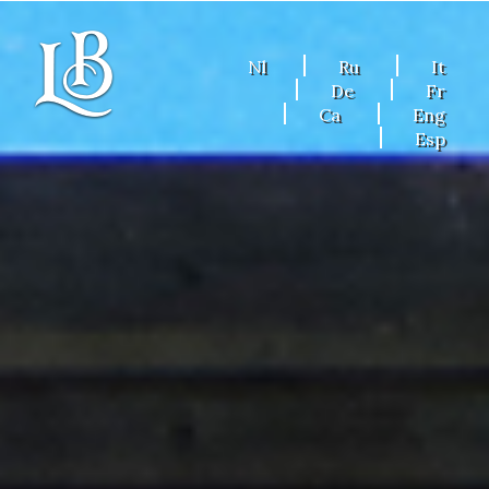
Nl
Ru
It
De
Fr
Ca
Eng
Esp