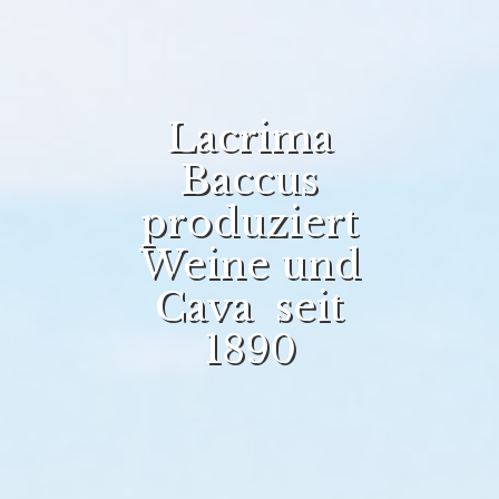
Lacrima
Baccus
produziert
Weine und
Cava seit
1890