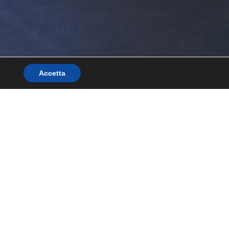
.
Accetta
remi e Riconoscimenti
Notizie/blog
Contatto
Search