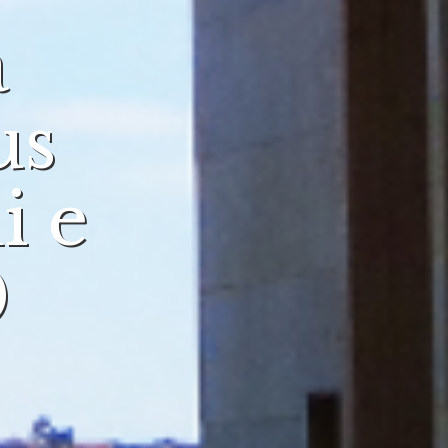
a
us
i e
0