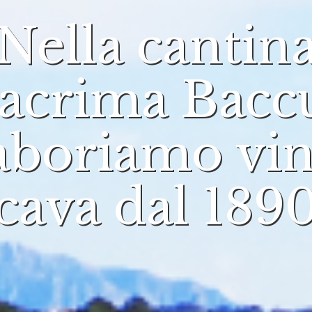
Nella cantin
acrima Bacc
aboriamo vin
cava dal 189