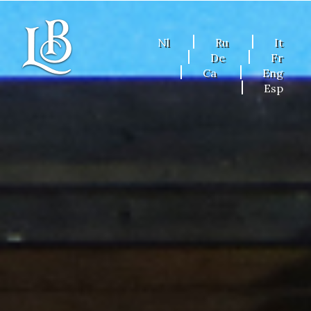
Nl
Ru
It
De
Fr
Ca
Eng
Esp