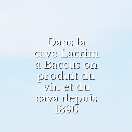
Dans la
cave Lacrim
a Baccus on
produit du
vin et du
cava depuis
1890