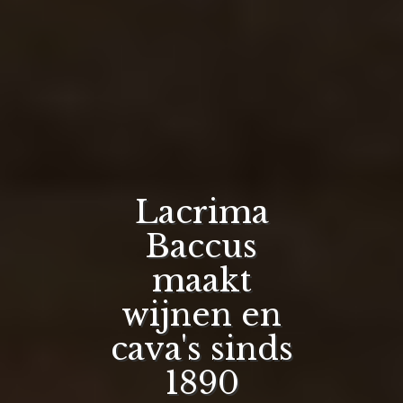
Lacrima
Baccus
maakt
wijnen en
cava's sinds
1890