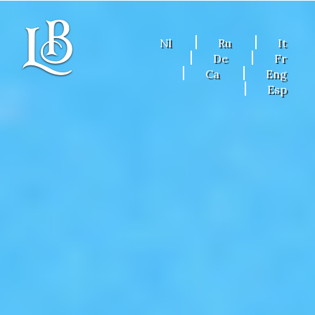
Nl
Ru
It
De
Fr
Ca
Eng
Esp