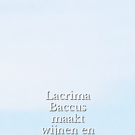
Lacrima
Baccus
maakt
wijnen en