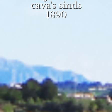
cava's sinds
1890