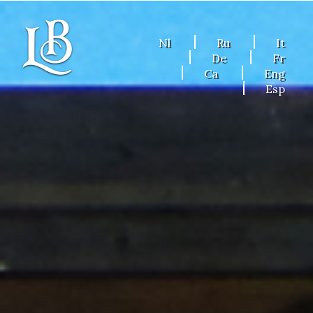
Nl
Ru
It
De
Fr
Ca
Eng
Esp