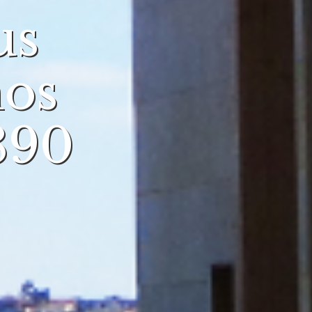
us
nos
890