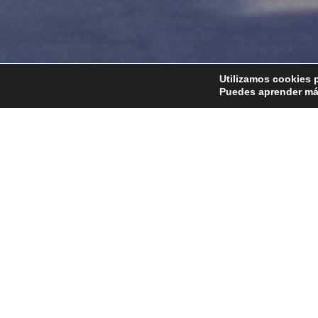
Utilizamos cookies p
Puedes aprender más
Home
Nuestro ADN
Bodega
Xavier Freixeda
10 julio, 2018 by
lacrima