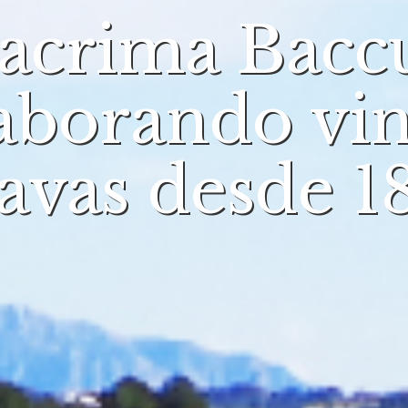
acrima Bacc
aborando vi
cavas desde 1