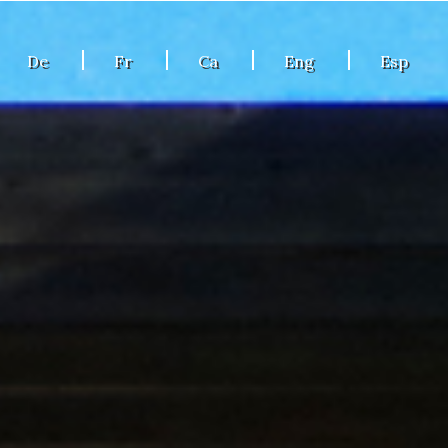
De
Fr
Ca
Eng
Esp