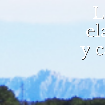
L
el
y 