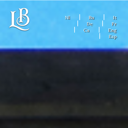
Nl
Ru
It
De
Fr
Ca
Eng
Esp