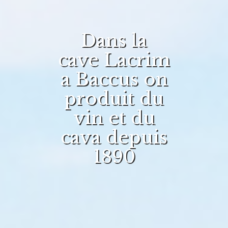
Dans la
cave Lacrim
a Baccus on
produit du
vin et du
cava depuis
1890